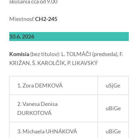
skúšania cca od 9.00
Miestnosť
CH2-245
10.6. 2026
Komisia
(bez titulov): L. TOLMÁČI (predseda), F.
KRIŽAN, Š. KAROLČÍK, P. LIKAVSKÝ
1. Zora DEMKOVÁ
uSjGe
2. Vanesa Denisa
uBiGe
DURKOTOVÁ
3. Michaela UHNÁKOVÁ
uBiGe