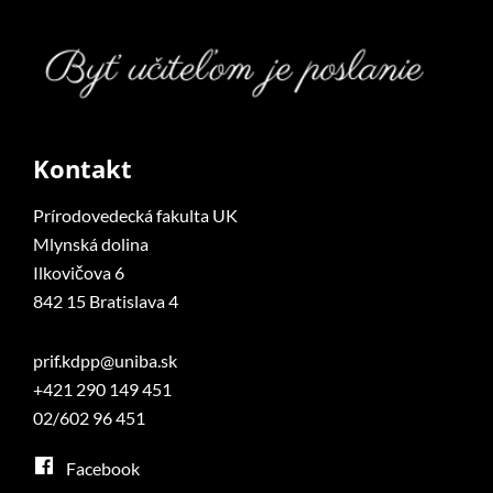
Kontakt
Prírodovedecká fakulta UK
Mlynská dolina
Ilkovičova 6
842 15 Bratislava 4
prif.kdpp@uniba.sk
+421 290 149 451
02/602 96 451
Facebook