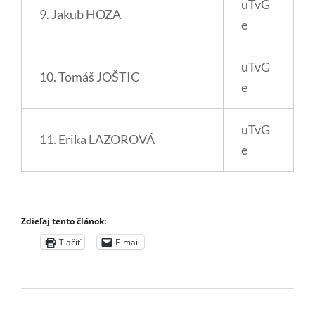
uTvG
9. Jakub HOZA
e
uTvG
10. Tomáš JOŠTIC
e
uTvG
11. Erika LAZOROVÁ
e
Zdieľaj tento článok:
Tlačiť
E-mail