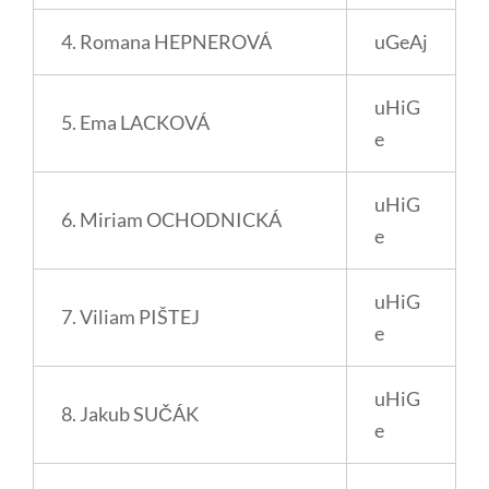
4. Romana HEPNEROVÁ
uGeAj
uHiG
5. Ema LACKOVÁ
e
uHiG
6. Miriam OCHODNICKÁ
e
uHiG
7. Viliam PIŠTEJ
e
uHiG
8. Jakub SUČÁK
e