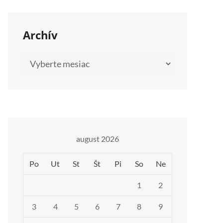
Archív
Archív
august 2026
Po
Ut
St
Št
Pi
So
Ne
1
2
3
4
5
6
7
8
9