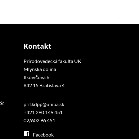
Kontakt
Prírodovedecká fakulta UK
Mlynská dolina
Ilkovičova 6
842 15 Bratislava 4
prif.kdpp@uniba.sk
+421 290 149 451
02/602 96 451
Facebook