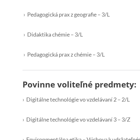
› Pedagogická prax z geografie – 3/L
› Didaktika chémie – 3/L
› Pedagogická prax z chémie – 3/L
Povinne voliteľné predmety:
› Digitálne technológie vo vzdelávaní 2 – 2/L
› Digitálne technológie vo vzdelávaní 3 – 3/Z
› Environmentálna etika – Výchova k udržateľné