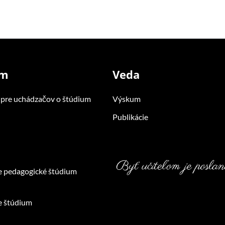
um
Veda
 pre uchádzačov o štúdium
Výskum
Publikácie
e pedagogické štúdium
e štúdium