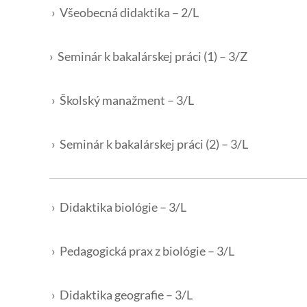
› Všeobecná didaktika – 2/L
› Seminár k bakalárskej práci (1) – 3/Z
› Školský manažment – 3/L
› Seminár k bakalárskej práci (2) – 3/L
› Didaktika biológie – 3/L
› Pedagogická prax z biológie – 3/L
› Didaktika geografie – 3/L