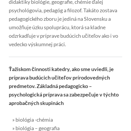
didaktiky biológie, geografie, chémie ďalej
psychológovia, pedagóg a filozof. Takáto zostava
pedagogického zboru je jediná na Slovensku a
umožňuje úzku spoluprácu, ktorá sa kladne
odzrkadľuje v príprave budúcich učiteľov ako i vo
vedecko výskumnej práci.
Ťažiskom činnosti katedry, ako sme uviedli, je
príprava budúcich učiteľov prírodovedných
predmetov.
Základná pedagogicko –
psychologická príprava sa zabezpečuje v týchto
aprobačných skupinách
» biológia -chémia
» biológia – geografia