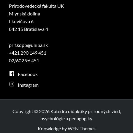
Prírodovedecká fakulta UK
Mlynská dolina
Ilkovičova 6
842 15 Bratislava 4
prif.kdpp@uniba.sk
+421 290 149 451
02/602 96 451
Facebook
Instagram
Copyright © 2026 Katedra didaktiky prírodných vied,
psychológie a pedagogiky.
Knowledge by
WEN Themes