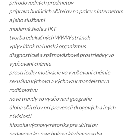
prírodovedných predmetov
príprava budúcich učiteľov na prácu s internetom
a jeho službami
moderná škola s IKT
tvorba edukačných WWW stránok
vplyv látok na ľudský organizmus
diagnostické a spätnoväzbové prostriedky vo
vyučovaní chémie
prostriedky motivácie vo vyučovaní chémie
sexuálna výchova a výchova k manželstvu a
rodičovstvu
nové trendy vo vyučovaní geografie
úloha učiteľov pri prevencii drogových a iných
závislostí
filozofia výchovy/rétorika pre učiteľov
pedagogicko-psychologická diagnostika.