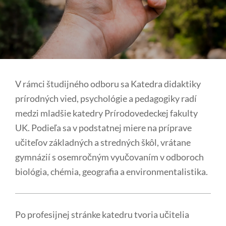
V rámci študijného odboru sa Katedra didaktiky
prírodných vied, psychológie a pedagogiky radí
medzi mladšie katedry Prírodovedeckej fakulty
UK. Podieľa sa v podstatnej miere na príprave
učiteľov základných a stredných škôl, vrátane
gymnázií s osemročným vyučovaním v odboroch
biológia, chémia, geografia a environmentalistika.
Po profesijnej stránke katedru tvoria učitelia