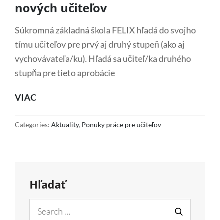
nových učiteľov
Súkromná základná škola FELIX hľadá do svojho
tímu učiteľov pre prvý aj druhý stupeň (ako aj
vychovávateľa/ku). Hľadá sa učiteľ/ka druhého
stupňa pre tieto aprobácie
ZÁKLADNÁ
VIAC
ŠKOLA
FELIX
Categories:
Aktuality
,
Ponuky práce pre učiteľov
HĽADÁ
NOVÝCH
UČITEĽOV
Hľadať
Search
for: