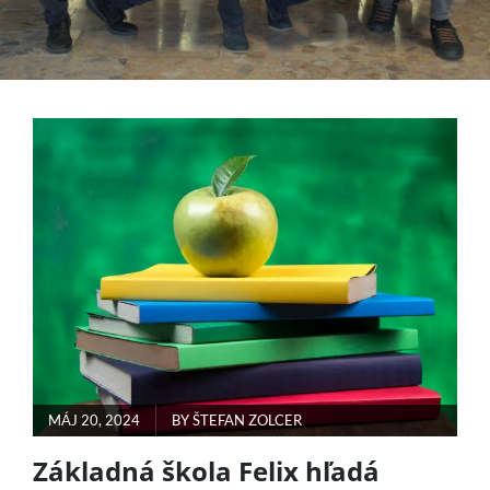
POSTED
MÁJ 20, 2024
BY
ŠTEFAN ZOLCER
ON
Základná škola Felix hľadá