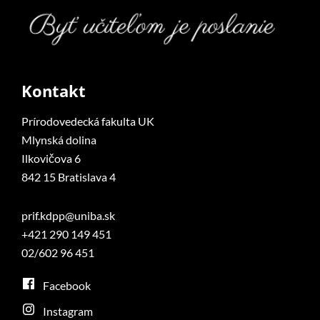
Kontakt
Prírodovedecká fakulta UK
Mlynská dolina
Ilkovičova 6
842 15 Bratislava 4
prif.kdpp@uniba.sk
+421 290 149 451
02/602 96 451
Facebook
Instagram