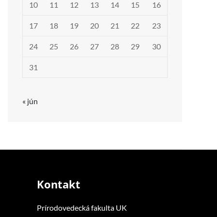
10
11
12
13
14
15
16
17
18
19
20
21
22
23
24
25
26
27
28
29
30
31
« jún
Kontakt
Prírodovedecká fakulta UK