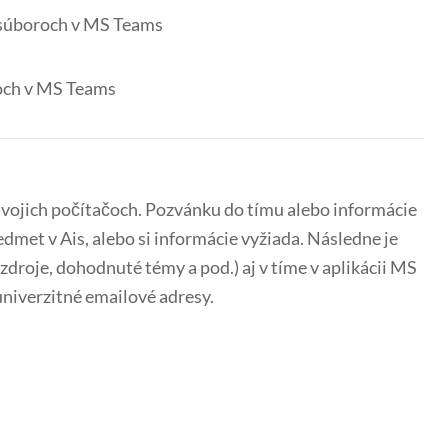
súboroch v MS Teams
och v MS Teams
svojich počítačoch. Pozvánku do tímu alebo informácie
met v Ais, alebo si informácie vyžiada. Následne je
zdroje, dohodnuté témy a pod.) aj v tíme v aplikácii MS
univerzitné emailové adresy.