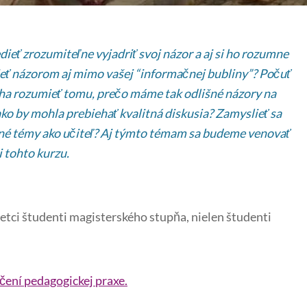
ieť zrozumiteľne vyjadriť svoj názor a aj si ho rozumne
ieť názorom aj mimo vašej “informačnej bubliny”? Počuť
ha rozumieť tomu, prečo máme tak odlišné názory na
ako by mohla prebiehať kvalitná diskusia? Zamyslieť sa
očné témy ako učiteľ? Aj týmto témam sa budeme venovať
i tohto kurzu.
etci študenti magisterského stupňa, nielen študenti
čení pedagogickej praxe.