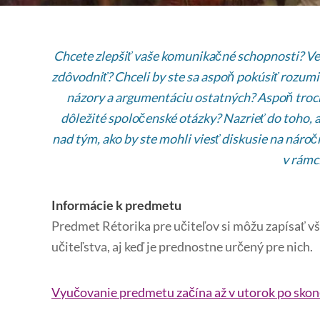
Chcete zlepšiť vaše komunikačné schopnosti? Ved
zdôvodniť? Chceli by ste sa aspoň pokúsiť rozum
názory a argumentáciu ostatných? Aspoň troc
dôležité spoločenské otázky? Nazrieť do toho, 
nad tým, ako by ste mohli viesť diskusie na nár
v rámc
Informácie k predmetu
Predmet Rétorika pre učiteľov si môžu zapísať vš
učiteľstva, aj keď je prednostne určený pre nich.
Vyučovanie predmetu začína až v utorok po skon