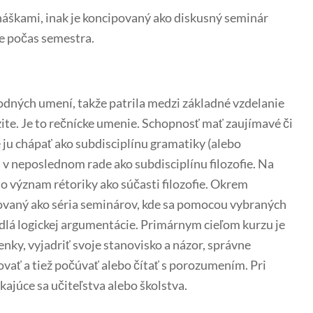
škami, inak je koncipovaný ako diskusný seminár
e počas semestra.
dných umení, takže patrila medzi základné vzdelanie
zite. Je to rečnícke umenie. Schopnosť mať zaujímavé či
 ju chápať ako subdisciplínu gramatiky (alebo
, v neposlednom rade ako subdisciplínu filozofie. Na
 význam rétoriky ako súčasti filozofie. Okrem
ovaný ako séria seminárov, kde sa pomocou vybraných
idlá logickej argumentácie. Primárnym cieľom kurzu je
nky, vyjadriť svoje stanovisko a názor, správne
vať a tiež počúvať alebo čítať s porozumením. Pri
ajúce sa učiteľstva alebo školstva.