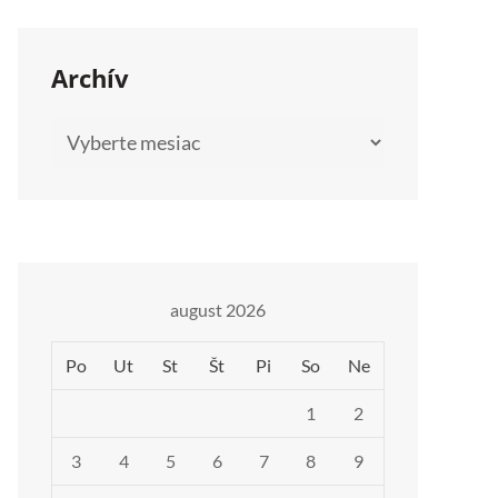
Archív
Archív
august 2026
Po
Ut
St
Št
Pi
So
Ne
1
2
3
4
5
6
7
8
9