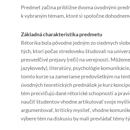
Predmet začína približne dvoma úvodnými predná
k vybraným témam, ktoré si spoločne dohodnem
Základná charakteristika predmetu
Rétorika bola pôvodne jedným zo siedmych slobo
tých, ktorí počas stredoveku študovali na univer
presvedčivé prejavy (reči) na verejnosti. Môžeme
jazykovedy), literatúry, psychológie komunikácie
tomto kurze sa zameriame predovšetkým na tento
úvodných teoretických prednášok je kurz koncip
tém precvičujú dané rétorické schopnosti a prav
naučiť študentov vhodne artikulovať svoje myšlie
argumentovať, kriticky myslieť, vhodne komuniko
výbere tém na diskusiu by mali prevládať témy týk