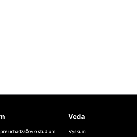
um
Veda
 pre uchádzačov o štúdium
Výskum