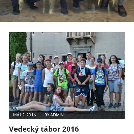
POSTED
MÁJ 2, 2016
BY
ADMIN
ON
Vedecký tábor 2016