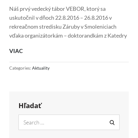
Náš prvý vedecký tábor VEBOR, ktorý sa
uskutočnil v dňoch 22.8.2016 – 26.8.2016 v
rekreačnom stredisku Záruby v Smoleniciach
vďaka organizátorkám – doktorandkám z Katedry
VEDECKÝ
VIAC
TÁBOR
2016
Categories:
Aktuality
Hľadať
Search
for:
SEARCH