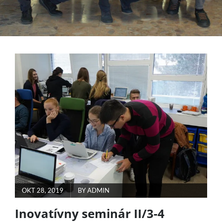
POSTED
OKT 28, 2019
BY
ADMIN
ON
Inovatívny seminár II/3-4