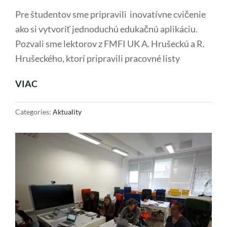
Pre študentov sme pripravili inovatívne cvičenie
ako si vytvoriť jednoduchú edukačnú aplikáciu.
Pozvali sme lektorov z FMFI UK A. Hrušeckú a R.
Hrušeckého, ktorí pripravili pracovné listy
INOVATÍVNY
VIAC
SEMINÁR
II/3-
Categories:
Aktuality
4