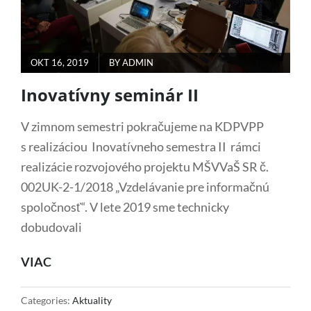
POSTED
OKT 16, 2019
BY
ADMIN
ON
Inovatívny seminár II
V zimnom semestri pokračujeme na KDPVPP
s realizáciou Inovatívneho semestra II rámci
realizácie rozvojového projektu MŠVVaŠ SR č.
002UK-2-1/2018 „Vzdelávanie pre informačnú
spoločnosť“. V lete 2019 sme technicky
dobudovali
INOVATÍVNY
VIAC
SEMINÁR
II
Categories:
Aktuality