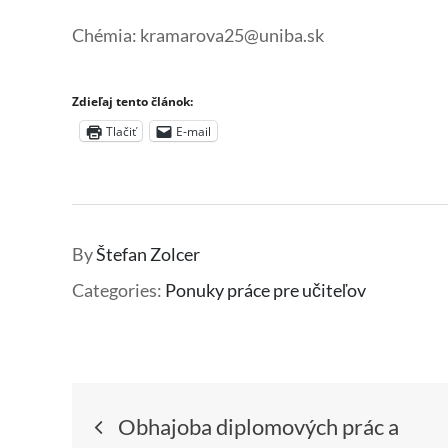
Chémia: kramarova25@uniba.sk
Zdieľaj tento článok:
Tlačiť
E-mail
By
Štefan Zolcer
Categories:
Ponuky práce pre učiteľov
Navigácia
Obhajoba diplomových prác a