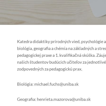
Katedra didaktiky prírodných vied, psychológie 
biológia, geografia a chémia na základných a st
pedagogickej praxe a 1. kvalifikačná skúška. Záu
našich študentov budúcich učiteľov za jednotliv
zodpovedných za pedagogickú prax.
Biológia: michael.fuchs@uniba.sk
Geografia: henrieta.mazorova@uniba.sk