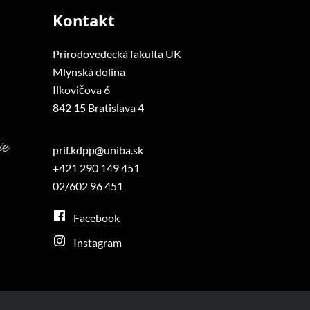
Kontakt
Prírodovedecká fakulta UK
Mlynská dolina
Ilkovičova 6
842 15 Bratislava 4
prif.kdpp@uniba.sk
+421 290 149 451
02/602 96 451
Facebook
Instagram