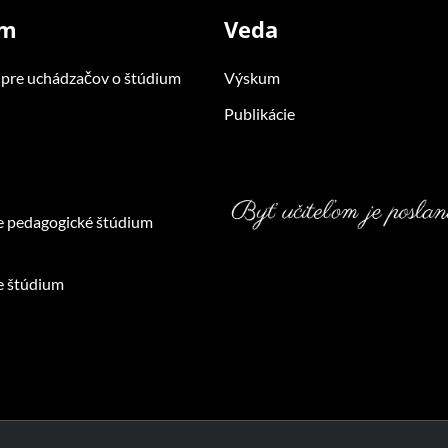
um
Veda
 pre uchádzačov o štúdium
Výskum
Publikácie
e pedagogické štúdium
e štúdium