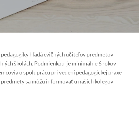
a pedagogiky hľadá cvičných učiteľov predmetov
redných školách. Podmienkou je minimálne 6 rokov
jemcovia o spoluprácu pri vedení pedagogickej praxe
é predmety sa môžu informovať u našich kolegov