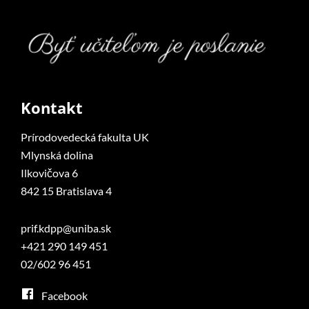
Kontakt
Prírodovedecká fakulta UK
Mlynská dolina
Ilkovičova 6
842 15 Bratislava 4
prif.kdpp@uniba.sk
+421 290 149 451
02/602 96 451
Facebook