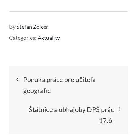
By
Štefan Zolcer
Categories:
Aktuality
Navigácia
Ponuka práce pre učiteľa
v
geografie
článku
Štátnice a obhajoby DPŠ prác
17.6.