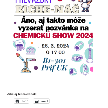
Zdieľaj tento článok:
Tlačiť
E-mail