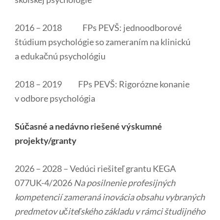
2016 – 2018 FPs PEVŠ: jednoodborové
štúdium psychológie so zameraním na klinickú
a edukačnú psychológiu
2018 – 2019 FPs PEVŠ: Rigorózne konanie
v odbore psychológia
Súčasné a nedávno riešené výskumné
projekty/granty
2026 – 2028 – Vedúci riešiteľ grantu KEGA
077UK-4/2026
Na posilnenie profesijných
kompetencií zameraná inovácia obsahu vybraných
predmetov učiteľského základu v rámci študijného