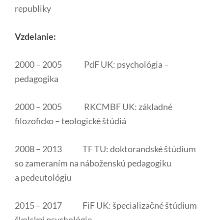
republiky
Vzdelanie:
2000 – 2005 PdF UK: psychológia –
pedagogika
2000 – 2005 RKCMBF UK: základné
filozoficko – teologické štúdiá
2008 – 2013 TF TU: doktorandské štúdium
so zameraním na náboženskú pedagogiku
a pedeutológiu
2015 – 2017 FiF UK: špecializačné štúdium
školskej psychológie