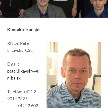
Kontaktné údaje:
RNDr. Peter
Likavský, CSc.
Email:
peter.likavsky@u
niba.sk
Telefón: +421 2
9014 9327
+421 2 602