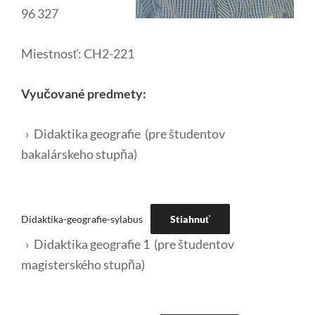
96 327
Miestnosť: CH2-221
Vyučované predmety:
› Didaktika geografie (pre študentov
bakalárskeho stupňa)
Didaktika-geografie-sylabus
Stiahnuť
› Didaktika geografie 1 (pre študentov
magisterského stupňa)