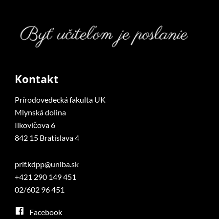
Kontakt
Prírodovedecká fakulta UK
Mlynská dolina
Ilkovičova 6
842 15 Bratislava 4
prif.kdpp@uniba.sk
+421 290 149 451
02/602 96 451
Facebook