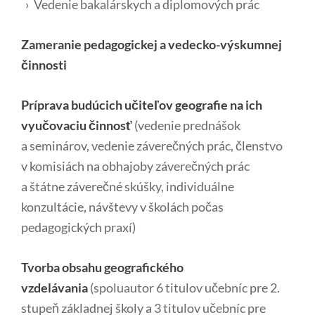
› Vedenie bakalárskych a diplomových prác
Zameranie pedagogickej a vedecko-výskumnej
činnosti
Príprava budúcich učiteľov geografie na ich
vyučovaciu činnosť
(vedenie prednášok
a seminárov, vedenie záverečných prác, členstvo
v komisiách na obhajoby záverečných prác
a štátne záverečné skúšky, individuálne
konzultácie, návštevy v školách počas
pedagogických praxí)
Tvorba obsahu geografického
vzdelávania
(spoluautor 6 titulov učebníc pre 2.
stupeň základnej školy a 3 titulov učebníc pre