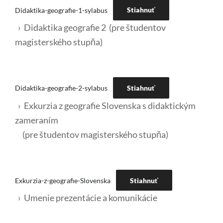
Didaktika-geografie-1-sylabus
Stiahnuť
› Didaktika geografie 2 (pre študentov
magisterského stupňa)
Didaktika-geografie-2-sylabus
Stiahnuť
› Exkurzia z geografie Slovenska s didaktickým
zameraním
(pre študentov magisterského stupňa)
Exkurzia-z-geografie-Slovenska
Stiahnuť
› Umenie prezentácie a komunikácie