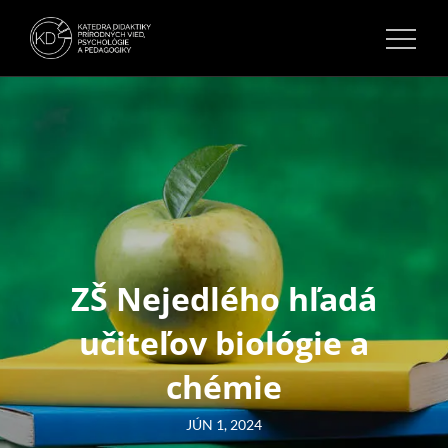
Skip
to
KATEDRA DIDAKTIKY
BYŤ UČITEĽOM JE POSLANIE
content
PRÍRODNÝCH VIED,
PSYCHOLÓGIE A
PEDAGOGIKY.
ZŠ Nejedlého hľadá
učiteľov biológie a
chémie
Posted
JÚN 1, 2024