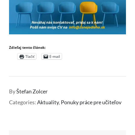
Zdieľaj tento článok:
Tlačiť
E-mail
By
Štefan Zolcer
Categories:
Aktuality
,
Ponuky práce pre učiteľov