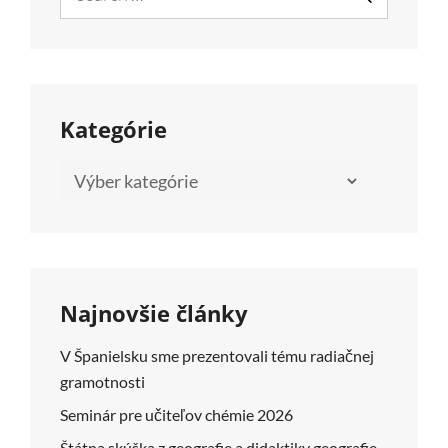
for:
SEARCH
Kategórie
Kategórie
Najnovšie články
V Španielsku sme prezentovali tému radiačnej
gramotnosti
Seminár pre učiteľov chémie 2026
Štátna skúška z geografie a didaktiky geografie