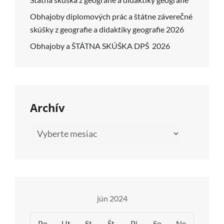
Obhajoby diplomových prác a štátne záverečné
skúšky z geografie a didaktiky geografie 2026
Obhajoby a ŠTÁTNA SKÚŠKA DPŠ 2026
Archív
Archív
jún 2024
Po
Ut
St
Št
Pi
So
Ne