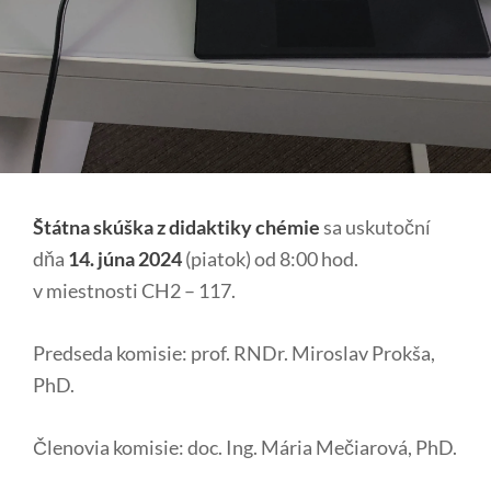
Štátna skúška z didaktiky chémie
sa uskutoční
dňa
14. júna 2024
(piatok) od 8:00 hod.
v miestnosti CH2 – 117.
Predseda komisie: prof. RNDr. Miroslav Prokša,
PhD.
Členovia komisie: doc. Ing. Mária Mečiarová, PhD.