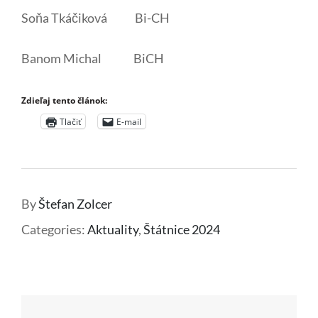
Soňa Tkáčiková Bi-CH
Banom Michal BiCH
Zdieľaj tento článok:
Tlačiť
E-mail
By
Štefan Zolcer
Categories:
Aktuality
,
Štátnice 2024
Navigácia