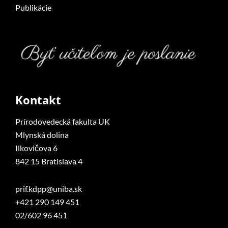
Publikácie
Kontakt
Prírodovedecká fakulta UK
Mlynská dolina
Ilkovičova 6
842 15 Bratislava 4
prif.kdpp@uniba.sk
+421 290 149 451
02/602 96 451