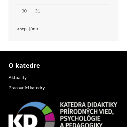
30
31
« sep
jún »
O katedre
Aktuality
Pracovníci katedry