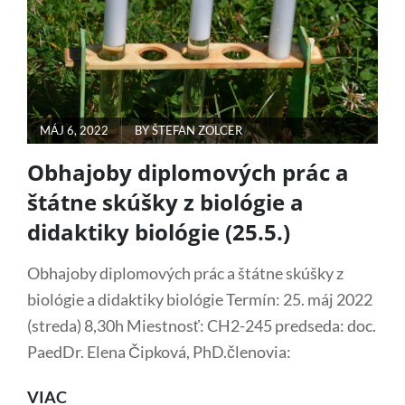
A
DIDAKTIKY
BIOLÓGIE
(27.5.)
POSTED
MÁJ 6, 2022
BY
ŠTEFAN ZOLCER
ON
Obhajoby diplomových prác a
štátne skúšky z biológie a
didaktiky biológie (25.5.)
Obhajoby diplomových prác a štátne skúšky z
biológie a didaktiky biológie Termín: 25. máj 2022
(streda) 8,30h Miestnosť: CH2-245 predseda: doc.
PaedDr. Elena Čipková, PhD.členovia:
OBHAJOBY
VIAC