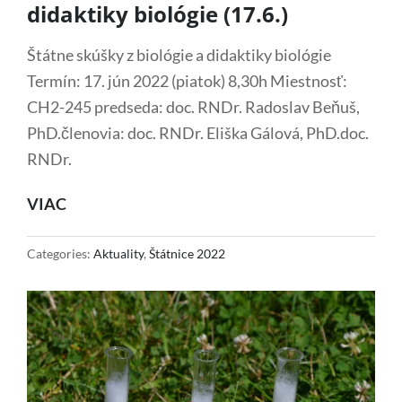
didaktiky biológie (17.6.)
Štátne skúšky z biológie a didaktiky biológie
Termín: 17. jún 2022 (piatok) 8,30h Miestnosť:
CH2-245 predseda: doc. RNDr. Radoslav Beňuš,
PhD.členovia: doc. RNDr. Eliška Gálová, PhD.doc.
RNDr.
ŠTÁTNE
VIAC
SKÚŠKY
Z
Categories:
Aktuality
,
Štátnice 2022
BIOLÓGIE
A
DIDAKTIKY
BIOLÓGIE
(17.6.)