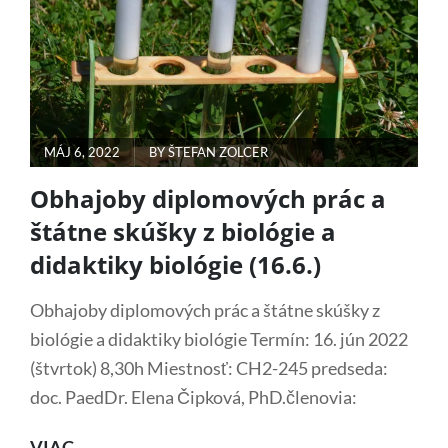
POSTED
MÁJ 6, 2022
BY
ŠTEFAN ZOLCER
ON
Obhajoby diplomových prác a
štátne skúšky z biológie a
didaktiky biológie (16.6.)
Obhajoby diplomových prác a štátne skúšky z
biológie a didaktiky biológie Termín: 16. jún 2022
(štvrtok) 8,30h Miestnosť: CH2-245 predseda:
doc. PaedDr. Elena Čipková, PhD.členovia:
OBHAJOBY
VIAC