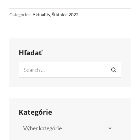
DIPLOMOVÝCH
PRÁC
Categories:
Aktuality
,
Štátnice 2022
A
ŠTÁTNE
SKÚŠKY
Hľadať
Z
BIOLÓGIE
Search
A
for:
SEARCH
DIDAKTIKY
BIOLÓGIE
(25.5.)
Kategórie
Kategórie