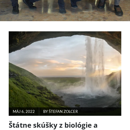
POSTED
MÁJ 6, 2022
BY
ŠTEFAN ZOLCER
ON
Štátne skúšky z biológie a