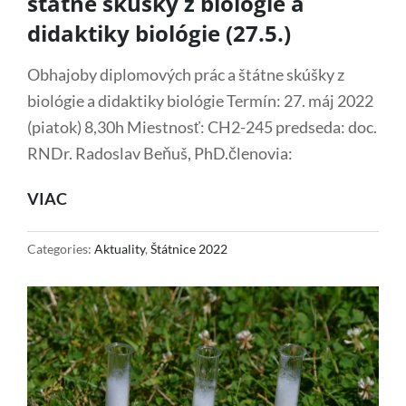
štátne skúšky z biológie a
didaktiky biológie (27.5.)
Obhajoby diplomových prác a štátne skúšky z
biológie a didaktiky biológie Termín: 27. máj 2022
(piatok) 8,30h Miestnosť: CH2-245 predseda: doc.
RNDr. Radoslav Beňuš, PhD.členovia:
OBHAJOBY
VIAC
DIPLOMOVÝCH
PRÁC
Categories:
Aktuality
,
Štátnice 2022
A
ŠTÁTNE
SKÚŠKY
Z
BIOLÓGIE