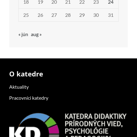
18
19
20
21
22
23
24
25
26
27
28
29
30
31
« jún
aug »
O katedre
Aktuality
Pracovníci katedry