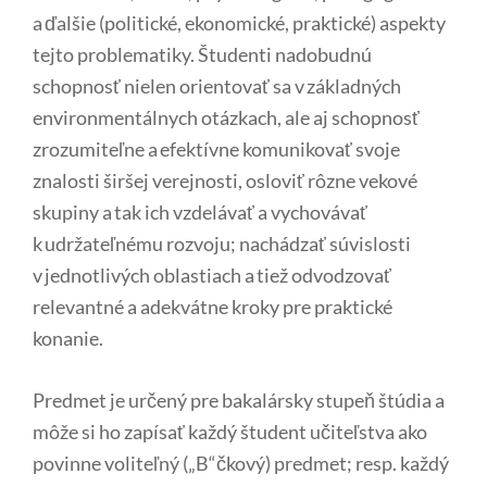
a ďalšie (politické, ekonomické, praktické) aspekty
tejto problematiky. Študenti nadobudnú
schopnosť nielen orientovať sa v základných
environmentálnych otázkach, ale aj schopnosť
zrozumiteľne a efektívne komunikovať svoje
znalosti širšej verejnosti, osloviť rôzne vekové
skupiny a tak ich vzdelávať a vychovávať
k udržateľnému rozvoju; nachádzať súvislosti
v jednotlivých oblastiach a tiež odvodzovať
relevantné a adekvátne kroky pre praktické
konanie.
Predmet je určený pre bakalársky stupeň štúdia a
môže si ho zapísať každý študent učiteľstva ako
povinne voliteľný („B“čkový) predmet; resp. každý