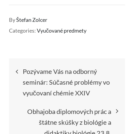
By
Štefan Zolcer
Categories:
Vyučované predmety
Navigácia
Pozývame Vás na odborný
v
seminár: Súčasné problémy vo
vyučovaní chémie XXIV
článku
Obhajoba diplomových prác a
štátne skúšky z biológie a
didaktiky biológie 23.8.