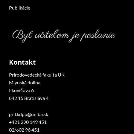
Publikácie
Kontakt
Prírodovedecká fakulta UK
Mlynská dolina
Ilkovičova 6
842 15 Bratislava 4
prif.kdpp@uniba.sk
+421 290 149 451
02/602 96 451