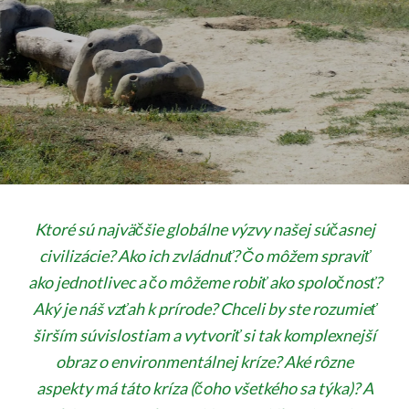
on
Ktoré sú najväčšie globálne výzvy našej súčasnej
civilizácie? Ako ich zvládnuť? Čo môžem spraviť
ako jednotlivec a čo môžeme robiť ako spoločnosť?
Aký je náš vzťah k prírode?
Chceli by ste rozumieť
širším súvislostiam a vytvoriť si tak komplexnejší
obraz o environmentálnej kríze? Aké rôzne
aspekty má táto kríza (čoho všetkého sa týka)? A