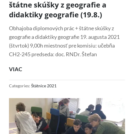
štátne skúšky z geografie a
didaktiky geografie (19.8.)
Obhajoba diplomových prác + štátne skúšky z
geografie a didaktiky geografie 19. augusta 2021
(štvrtok) 9,00h miestnosť pre komisiu: učebňa
CH2-245 predseda: doc. RNDr. Štefan
OBHAJOBA
VIAC
DIPLOMOVÝCH
PRÁC
Categories:
Štátnice 2021
A
ŠTÁTNE
SKÚŠKY
Z
GEOGRAFIE