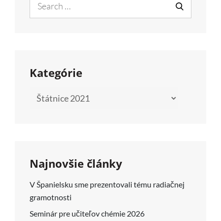
SA
for:
SEARCH
USKUTOČNIA
VO
ŠTVRTOK
17.6.
Kategórie
2021
ONLINE
Kategórie
ALEBO
PREZENČNE
V
MIESTNOSTI
Najnovšie články
CH2-
117
V Španielsku sme prezentovali tému radiačnej
gramotnosti
Seminár pre učiteľov chémie 2026