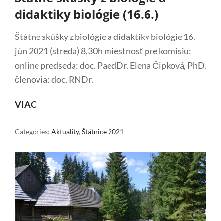
didaktiky biológie (16.6.)
Štátne skúšky z biológie a didaktiky biológie 16.
jún 2021 (streda) 8,30h miestnosť pre komisiu:
online predseda: doc. PaedDr. Elena Čipková, PhD.
členovia: doc. RNDr.
ŠTÁTNE
VIAC
SKÚŠKY
Z
Categories:
Aktuality
,
Štátnice 2021
BIOLÓGIE
A
DIDAKTIKY
BIOLÓGIE
(16.6.)