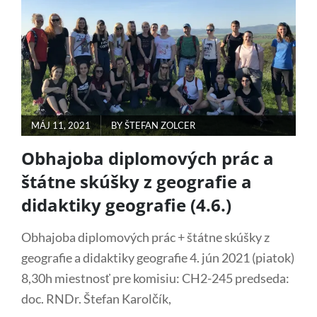
GEOGRAFIE
A
DIDAKTIKY
GEOGRAFIE
(10.6.)
POSTED
MÁJ 11, 2021
BY
ŠTEFAN ZOLCER
ON
Obhajoba diplomových prác a
štátne skúšky z geografie a
didaktiky geografie (4.6.)
Obhajoba diplomových prác + štátne skúšky z
geografie a didaktiky geografie 4. jún 2021 (piatok)
8,30h miestnosť pre komisiu: CH2-245 predseda:
doc. RNDr. Štefan Karolčík,