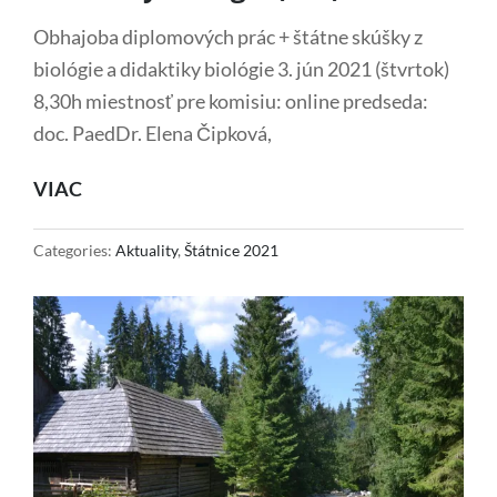
Obhajoba diplomových prác + štátne skúšky z
biológie a didaktiky biológie 3. jún 2021 (štvrtok)
8,30h miestnosť pre komisiu: online predseda:
doc. PaedDr. Elena Čipková,
OBHAJOBA
VIAC
DIPLOMOVÝCH
PRÁC
Categories:
Aktuality
,
Štátnice 2021
A
ŠTÁTNE
SKÚŠKY
Z
BIOLÓGIE
A
DIDAKTIKY