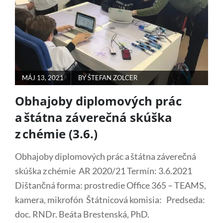
A
DIDAKTIKY
GEOGRAFIE
(19.8.)
POSTED
MÁJ 13, 2021
BY
ŠTEFAN ZOLCER
ON
Obhajoby diplomových prác
a štátna záverečná skúška
z chémie (3.6.)
Obhajoby diplomových prác a štátna záverečná
skúška z chémie AR 2020/21 Termín: 3.6.2021
Dištančná forma: prostredie Office 365 – TEAMS,
kamera, mikrofón Štátnicová komisia: Predseda:
doc. RNDr. Beáta Brestenská, PhD.