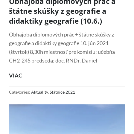
Obhajoba diplomových prác a
štátne skúšky z geografie a
didaktiky geografie (10.6.)
Obhajoba diplomových prác + štátne skúšky z
geografie a didaktiky geografie 10. jún 2021
(štvrtok) 8,30h miestnosť pre komisiu: učebňa
CH2-245 predseda: doc. RNDr. Daniel
OBHAJOBA
VIAC
DIPLOMOVÝCH
PRÁC
Categories:
Aktuality
,
Štátnice 2021
A
ŠTÁTNE
SKÚŠKY
Z