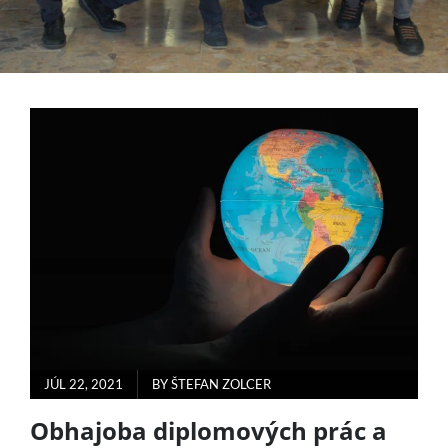
POSTED
JÚL 22, 2021
BY
ŠTEFAN ZOLCER
ON
Obhajoba diplomových prác a