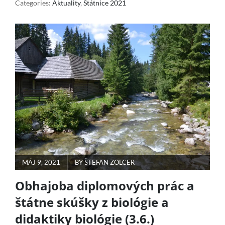
Z
Categories:
Aktuality
,
Štátnice 2021
BIOLÓGIE
A
DIDAKTIKY
BIOLÓGIE
(17.6.)
POSTED
MÁJ 9, 2021
BY
ŠTEFAN ZOLCER
ON
Obhajoba diplomových prác a
štátne skúšky z biológie a
didaktiky biológie (3.6.)