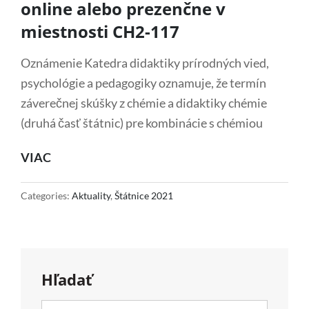
online alebo prezenčne v
miestnosti CH2-117
Oznámenie Katedra didaktiky prírodných vied,
psychológie a pedagogiky oznamuje, že termín
záverečnej skúšky z chémie a didaktiky chémie
(druhá časť štátnic) pre kombinácie s chémiou
ŠTÁTNE
VIAC
ZÁVEREČNÉ
SKÚŠKY
Categories:
Aktuality
,
Štátnice 2021
Z
CHÉMIE
A
Hľadať
DIDAKTIKY
CHÉMIE
Search