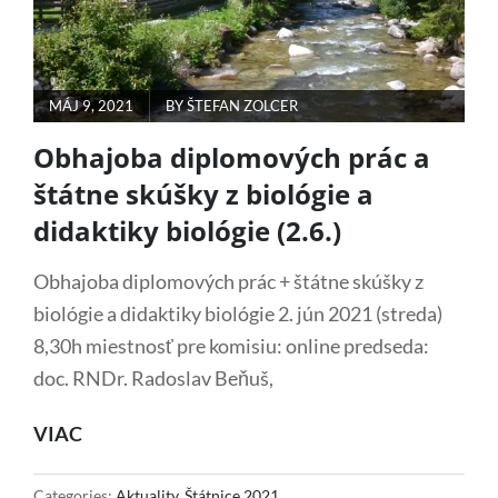
BIOLÓGIE
(3.6.)
POSTED
MÁJ 9, 2021
BY
ŠTEFAN ZOLCER
ON
Obhajoba diplomových prác a
štátne skúšky z biológie a
didaktiky biológie (2.6.)
Obhajoba diplomových prác + štátne skúšky z
biológie a didaktiky biológie 2. jún 2021 (streda)
8,30h miestnosť pre komisiu: online predseda:
doc. RNDr. Radoslav Beňuš,
OBHAJOBA
VIAC
DIPLOMOVÝCH
PRÁC
Categories:
Aktuality
,
Štátnice 2021