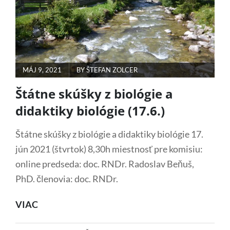
POSTED
MÁJ 9, 2021
BY
ŠTEFAN ZOLCER
ON
Štátne skúšky z biológie a
didaktiky biológie (17.6.)
Štátne skúšky z biológie a didaktiky biológie 17.
jún 2021 (štvrtok) 8,30h miestnosť pre komisiu:
online predseda: doc. RNDr. Radoslav Beňuš,
PhD. členovia: doc. RNDr.
ŠTÁTNE
VIAC
SKÚŠKY