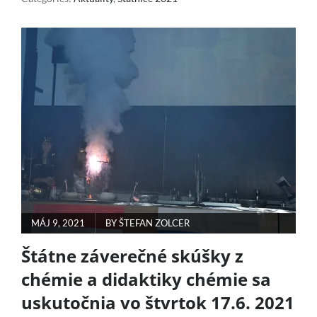
A
ŠTÁTNE
SKÚŠKY
Z
BIOLÓGIE
A
DIDAKTIKY
BIOLÓGIE
(2.6.)
POSTED
MÁJ 9, 2021
BY
ŠTEFAN ZOLCER
ON
Štátne záverečné skúšky z
chémie a didaktiky chémie sa
uskutočnia vo štvrtok 17.6. 2021